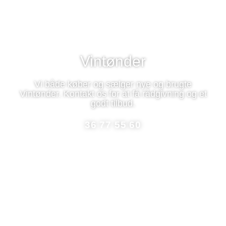
Vintønder
Vi både køber og sælger nye og brugte
Vintønder. Kontakt os for at få rådgivning og et
godt tilbud.
36 77 55 60