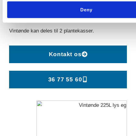
Mål Ø70xH95 cm.
Deny
Vandhane kan leveres som tilbehør.
Vintønde kan deles til 2 plantekasser.
Kontakt os
36 77 55 60