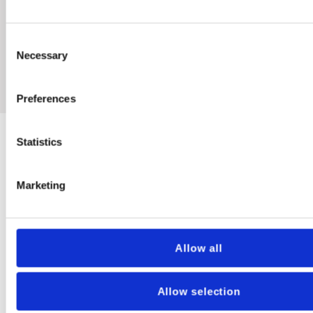
Plantekasser af vintønder
Consent
Necessary
Selection
Preferences
Statistics
VINTØNDE EG 225 Liter
Marketing
LUKSUS KVALITET, næsten som ny. Fra kendt
dansk vinslot i Frankrig.
Allow all
Brugte vintønder til regnvand og dekoration.
Kan bruges som bord i vinbar, regnvandsbeholder,
Allow selection
plantekasse og holder op til minimum 10 år.