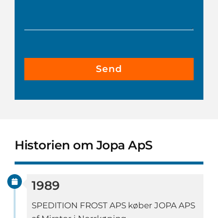
Please
leave
this
field
empty.
Historien om Jopa ApS
1989
SPEDITION FROST APS køber JOPA APS