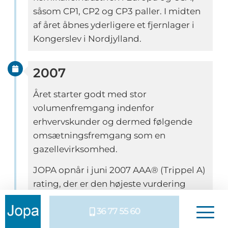
såsom CP1, CP2 og CP3 paller. I midten
af året åbnes yderligere et fjernlager i
Kongerslev i Nordjylland.
2007
Året starter godt med stor
volumenfremgang indenfor
erhvervskunder og dermed følgende
omsætningsfremgang som en
gazellevirksomhed.
JOPA opnår i juni 2007 AAA® (Trippel A)
rating, der er den højeste vurdering
efter Dun & Bradstreet’s
36 77 55 60
kreditvurdering.