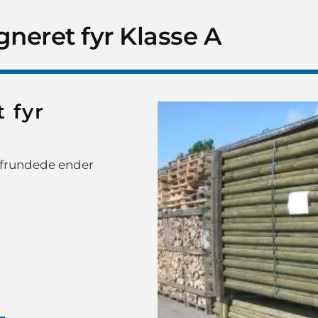
neret fyr Klasse A
 fyr
frundede ender