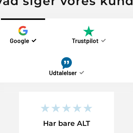
ad siger vores kun
Google
Trustpilot
Udtalelser
★★★★★
Har bare ALT