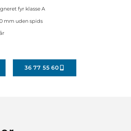
eret fyr klasse A
0 mm uden spids
år
36 77 55 60