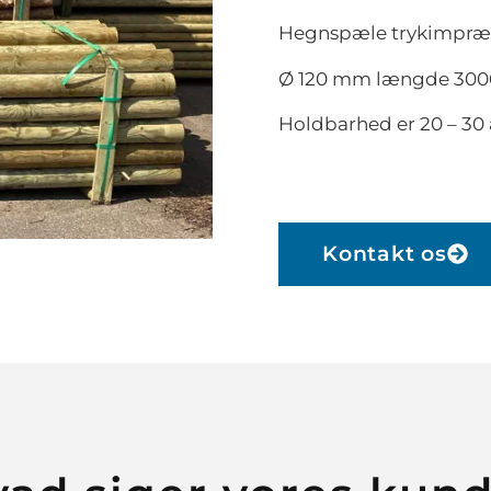
Hegnspæle trykimprægn
Ø 120 mm længde 300
Holdbarhed er 20 – 30 
Kontakt os