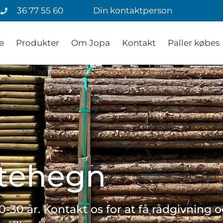
k
36 77 55 60
Din kontaktperson
e
Produkter
Om Jopa
Kontakt
Paller købes
tehegn
-30 år. Kontakt os for at få rådgivning o