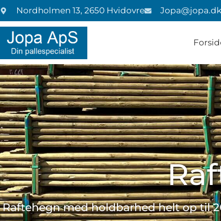
Nordholmen 13, 2650 Hvidovre
Jopa@jopa.d
Forsid
Raf
Raftehegn med holdbarhed helt op til 20